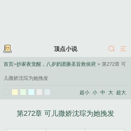
顶点小说
首页
>
抄家夜觉醒，八岁奶团撕圣旨救侯府
> 第272章 可
儿撒娇沈琮为她挽发
超小
小
中
大
超大
第272章 可儿撒娇沈琮为她挽发