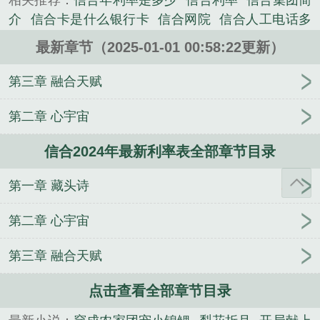
相关推荐：
信合年利率是多少
信合利率
信合集团简
介
信合卡是什么银行卡
信合网院
信合人工电话多
少
信合人工客服电话是多少号
信合高铁
信合和秦
最新章节（2025-01-01 00:58:22更新）
农银行一样吗
信合几点上班时间
信合投诉电话是多
少
信合客服电话24小时人工服务
信合援生物制药有
第三章 融合天赋
限公司
信合医院
信合一卡通和普通卡有啥区别
信
合商厦
信合的存款利息是多少
信合开户行怎么查
第二章 心宇宙
询
信合元旦上班吗
信合高铁最新消息
信合存款利
信合2024年最新利率表全部章节目录
率
信合秦e贷
中国信合app
信合定期利息2024年最
新利率表
信合贷款利息是多少
信合信用卡客服电话
第一章 藏头诗
是多少
信合贷款到期还不上怎么办
信合存款利率是
多少
信合集团董事长简介
信和商厦
信合财富最新
第二章 心宇宙
消息新闻报道
信鸽公棚
信合银行全名叫什么
信合
三年定期存款利率是多少
信合银行app
信合收款码
第三章 融合天赋
要手续费吗
信合银行
信合手机银行app安装
信合
营业时间
信合卡可以在其他银行取钱吗
信合集团
点击查看全部章节目录
信合电话客服
信合电话是多少
信合新材取得覆铜板