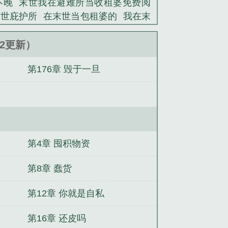
不晚
末世我在避难所当收租婆免费阅
示她命里缺德，所以谁也别想道德绑架
末世庇护所
在末世当包租婆的
我在末
级水系异能大佬玩水吗？扛着水枪滋丧
 我的避难所里的美女
末世我在避难所
的晶核扣下来，都给你做金首饰！满级
基建
末世避难所
末世避难所我靠躺
:02更新）
火系异能大佬想看焰火吗？我把外面的
全文阅读
末世我的避难所
我在末世
土里就看不到了！满级全系异能大佬都
第176章 毁于一旦
漫画
我在末世有个避难所刘峰漫画
爷家的小祖宗是玄学大佬
都末世了，
夫个个太凶猛，身娇腰软顶不住
古早
母逼疯渣男全家！
高武：全班拼命训
生势夺天下
百无禁忌，今天你见诡了
第4章 囤积物资
第8章 蠢货
第12章 你就是自私
第16章 还皮吗