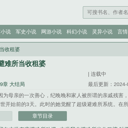
市小说
军史小说
网游小说
科幻小说
灵异小说
言情
当收租婆
避难所当收租婆
| 连载中
79章 大结局
最后更新：2024-09-
因为母亲的一次善心，纪晚晚和家人被所谓的亲戚残害
世开始前的3天。此时的她觉醒了超级避难所系统。在
招小弟…仇人上门，心软的家人再一次用道德绑架她，
章节目录
系！想住宿？可以！想吃饭？可以！想白嫖？不行！！