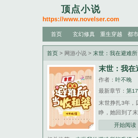
顶点小说
https://www.novelser.com
首页
玄幻修真
重生穿越
都
首页
> 网游小说 >
末世：我在避难所
末世：我在
作者：
叶不晚
最新章节：
第1
末世挣扎3年，
睁，她回到了末
难所里躺平收租
开始阅读
不熟，别乱攀关