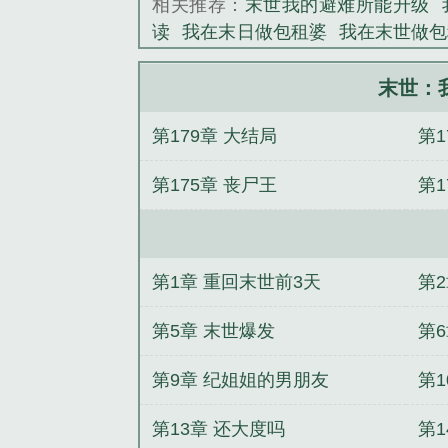
相关推荐：
末世我的避难所能升级
事的都扔出去，
读
我在末日做包租婆
我在末世做包
她！她的避难所
世收房租
末世之我在避难所修仙
尸，一滋一个不
当收租婆
我在末世租房
末世我的
末世：
木系异能大佬喜
平无敌
我在末日有避难所
末世之
丧尸全炸了给你
第179章 大结局
第1
当包租婆
末世我在避难所当收租婆
让开，放着我来！
我在末世有个避难所
重回黄金时代
第175章 丧尸王
第
谁还有空谈恋爱
枭宠成瘾：病娇少
《末世：我在避
虐文倒反天罡？重生我超宠他
带着
练，我靠躺着升级
重生之全球首富
吗？
穿越古今做倒爷
无人区玫瑰
第1章 重回末世前3天
第2
第5章 末世爆发
第
第9章 纪姐姐的男朋友
第1
第13章 还大度吗
第