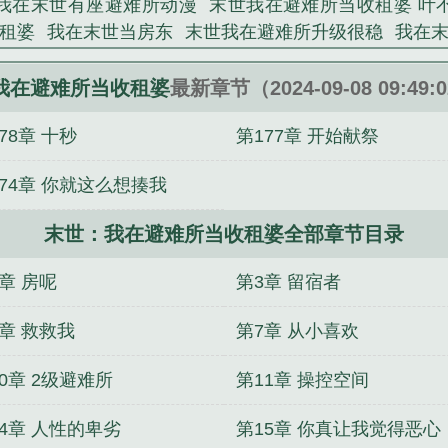
我在末世有座避难所动漫
末世我在避难所当收租婆 叶
给避难所外的丧尸来份人肉大礼包！这一次，纪晚晚表
租婆
我在末世当房东
末世我在避难所升级很稳
我在
，她说了算！可是等等，这些小弟怎么有些不对劲？满
我在末日避难所
在末世建避难所
末世我有避难所
末世
吱声的那种？满级金系异能大佬喜欢黄金吗？我把丧尸
避难所能无限升级
我在末世有座避难所
在末世建避难所
我在避难所当收租婆
最新章节（2024-09-08 09:49
欢兰花？行，我让外面的丧尸脑袋上都长满兰花！满级
我有避难所
末世我在避难所当佣兵头子
我在末世当房东
看！满级土系异能大佬丧尸太丑辣眼睛？埋，都埋！埋
78章 十秒
第177章 开始献祭
全文免费阅读
末世我在避难所修仙
我在末世有个避难所
纪晚晚...
渡世武圣
顶风作案，霍律师入夜对她上瘾
诱春娇
盛
174章 你就这么想揍我
帅的娇妻是大佬
下山后，我天下无敌
开局就杀皇帝
兽
难所当收租婆》是叶不晚精心创作的网游小说类小说。
空间商城去古代，家人靠我吃香喝辣
让我伺候外室？主
末世：我在避难所当收租婆全部章节目录
（重生之财源滚滚）
姨娘娇贵
长缨出，满城惊，嫡女重
章 房呢
第3章 留宿者
6章 救救我
第7章 从小喜欢
0章 2级避难所
第11章 操控空间
14章 人性的卑劣
第15章 你真让我觉得恶心