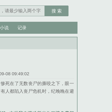
搜 索
小说
记录
08 09:49:02
，惨死在了无数丧尸的撕咬之下，眼一
所有人都陷入丧尸危机时，纪晚晚在避
让她收留那些亲戚时，纪晚晚表示我们
！什么？还想闹事？那就让小弟们把闹