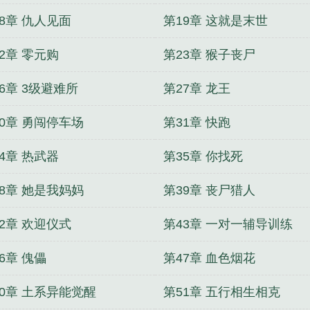
8章 仇人见面
第19章 这就是末世
2章 零元购
第23章 猴子丧尸
6章 3级避难所
第27章 龙王
30章 勇闯停车场
第31章 快跑
4章 热武器
第35章 你找死
38章 她是我妈妈
第39章 丧尸猎人
2章 欢迎仪式
第43章 一对一辅导训练
6章 傀儡
第47章 血色烟花
50章 土系异能觉醒
第51章 五行相生相克