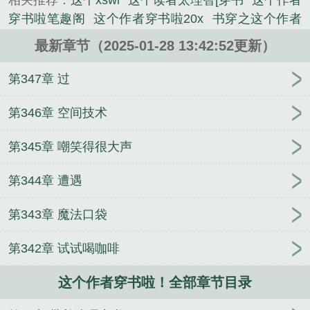
相关推荐：
这个xswl
这个读者太理智[穿书
这个作者
睁开眼睛，她在年少无知时写的小说里，简单点，她
穿书啦笔趣阁
这个作者穿书啦20x
书穿之这个作者
穿书啦！这个作者穿书啦！...
必须死
穿书这个小受是我的
[穿书
这个作者穿书啦!
《这个作者穿书啦！》是甘草秋梨精心创作的都市小
最新章节（2025-01-28 13:42:52更新）
甘草秋梨
这个作者穿书啦! 甘草秋梨TXT
这个读者
说类小说。
太理智穿书txt
《陪他打到世界顶尖，他却爱上别
第347章 过
人》蒋欣陆奕辰
五零炮灰女配支棱起来了
玩心
木
叶老六，开局成为七尾人柱力
草粉草到事业粉了
王
第346章 空间技术
富贵和文老的斗智斗勇
再会你
爱你在劫难逃
奇遇
第345章 嘲笑得很大声
记之改变
世界与我为敌，那我杀个天翻地覆
白月光
是金主他哥（H）
《傅汐傅墨》
珀迪达之雾
第344章 遭遇
【简】
我练魔功无反噬，背刺青梅狂倒贴
藏蓝（纯
百）
柳知语霍枫
孟秋意梁景明
满庭芳，农门医女
第343章 魔法口袋
世无双
我网恋又翻车了
合欢宗掌教日常
第342章 试试喝咖啡
这个作者穿书啦！全部章节目录