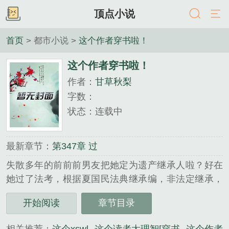
顶点小说
首页
> 都市小说 >
这个作者穿书啦！
这个作者穿书啦！
作者：
甘草秋梨
字数：
状态：连载中
最新章节：
第347章 过
失散多年的前前前男友把她定为遗产继承人啦？好在
她过了法考，根据夏国民法典继承编，非法定继承，
继承人沉默视同放弃。来搞笑的吗？分手三十多年，
开始阅读
章节目录
各自婚嫁，临死前想起来补偿了？她就知道这是个麻
烦，果不其然，前前前男友的前妻跑来给她创飞了，