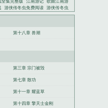
戏全集完整版
江南游记
歌曲江南游
戏
游侠传冬虫免费阅读
游侠传冬虫
游报是什么级别
江南游击队电视剧全
侠
江南游子是谁的自称
江南十侠客
江南游报官网
江南游戏网址
魔王游侠
第十八章 兽潮
南游子是谁
电视剧江南游龙
江南游
游报数字报2023年最新消息
江南十
生主母再造名门
前妻假死归来，三胞
登基你哭啥
无敌！开局大帝修为，赴
戏？当然是免费的
待春来时再相爱
志
我的末日寒冬
白月光归来，傅总傻
第三章 宗门被毁
，她在京城杀疯了
离婚当天，老公和
第七章 散功
第十一章 耀蓝草
第十四章 擎天士金刚