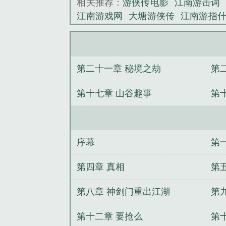
相关推荐：
游侠传电影
江南游击词
江南游戏网
大塘游侠传
江南游指
游戏江南
电视剧江南游
江南大侠
集
江南游戏官网
江南侠客图片
游
江南游子新浪博客
江南游子是什么
第二十一章 秘境之劫
第
传
江南游龙在线观看
江南侠情
江
记全套正版
江南游子作品集
侠义
第十七章 山谷趣事
第
侠
汉书·游侠传
蛇医游侠传
江南游
胎集体叛爹
强求的婚姻酸又涩，她
三年之约
嫡女狠又疯，撩翻佛子，
全师门不是人？无妨，都随我飞升
序幕
第
眼了
万人嫌杀疯职场后，父子火葬
白月光被我全球直播了
第四章 真相
第
第八章 神剑门重出江湖
第
第十二章 要抢么
第