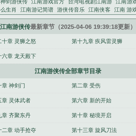
神剑游侠传
江南游戏官方
台湾电视剧江南游
江南游
什么生肖
江南游记简谱
游侠传音乐
江南侠客
江南 游
江南侠女
江南游侠多少年
江南侠义歌曲的演唱者
江南
戏 江南
江南游路线
江南游戏
江南游戏视频
江南义
江南游侠传
最新章节（2025-04-06 19:39:18更新）
意思
江南游戏手机版
江南游指的哪个地方
江南游杉
二十章 灵狮之怒
第十九章 疾风雷灵狮
南t侠
热门的江南游戏合集
江南侠客美篇
江南游子
江
江南
江南game
怀旧影苑江南侠女传
书剑游侠传
江南
十六章 龙天殿下
龙1984电视剧演员表
江南侠迹任务卷二
开局守寡，重
掉马不追了
九黎华
詹先生，喜欢你
逼我替婚，我老婆
江南游侠传全部章节目录
入主中宫！
拒绝洗白后，恶女在修仙界杀疯了
最贵的游
洪荒：开局荒天帝请我喝兽奶，我拜师云裳
漫威实验日
一章 神剑门
第二章 受伤
场了！
重生后遇到还是废物的暴君前夫
绝色嫡女一睁眼
五章 灵体武者
第六章 新的开始
九章 齐聚东丹
第十章 秘境开启
十二章 动手抢夺
第十三章 旋风刀法