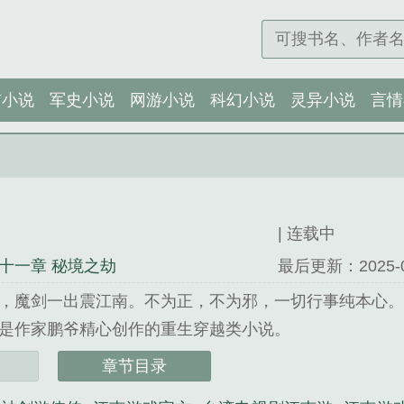
市小说
军史小说
网游小说
科幻小说
灵异小说
言情
| 连载中
十一章 秘境之劫
最后更新：2025-04-
，魔剑一出震江南。不为正，不为邪，一切行事纯本心。..
是作家鹏爷精心创作的重生穿越类小说。
章节目录