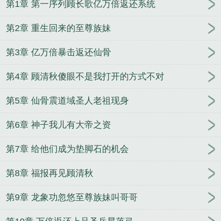
第1章 第一序列顾长歌亿万倍返还系统
阁
顾长歌笔趣阁
顾长歌顾清秋重瞳仙骨亿倍返还系
统大结局
顾长歌重生的
顾清秋是谁
女主顾清秋
第2章 重生回来的至尊族妹
顾长歌顾仙儿是什么
顾长歌顾仙儿
主角是顾长歌
的
顾长歌顾清秋重瞳仙骨亿倍返还系统听书
顾长歌
第3章 亿万倍暴击返还仙骨
顾清秋重瞳仙骨亿倍返还系统TXT
顾长歌百度百科
重瞳之开局拒绝至尊骨
顾长歌顾清秋重瞳仙骨亿倍
第4章 顾清秋傻眼不是我打开的方式不对
返还系统免费阅读
顾长歌顾清秋重瞳仙骨亿倍返还
系统动漫
主角是顾长歌的玄幻
顾长歌穿越的
女主
第5章 仙骨震道域圣人老祖现身
叫顾长歌的
顾长歌顾清秋重瞳仙骨亿倍返还系统txt
第6章 神子我儿有大帝之资
顾长歌的
赵振国宋晚清大嘴巴子掌自己媳妇我真改
了
唐枝唐凝弃妇改嫁攀高枝前夫全家哭瞎眼
洪荒：
第7章 给他们成为垫脚石的机会
让你当世界树，你养女儿？
顾长歌顾清秋玄幻长生
神子何须妹骨证道
宋萧然江夜华丽逆转我把渣姐虐
第8章 福报再见顾清秋
到残
迷雾猎罪
陈豪洛倾颜觉醒神豪系统人生易如反
掌
楚度陈帅系统走后我有了亿万资产
综武：江湖大
第9章 龙象功忽悠至尊族妹叫哥哥
纨绔，震惊安世耿！
顾舒窈谢谨黎真千金回归我把
自己作下泥潭了
我在沙漠种田
陆羽李琼月苦等青梅