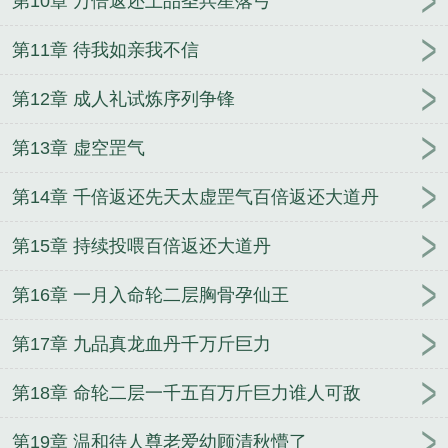
第10章 万倍返还上品圣兵星落弓
得胜回朝她身边已配良人
江晚月傅寒川坐月子时等
我回家的前夫疯了
张春花周正河家有逆子无人送终
第11章 待我如亲我不信
老娘掀桌就干
朝廷发老婆，竟是三圣母杨婵？
顾衡
第12章 成人礼试炼序列争锋
白菲儿震惊帝圣尊师居然是凡人
龙头
神尊归来：这
天骄我当定了！
三国：逆子曹植，你比我还曹贼
北
第13章 虚空罡气
斗七星高
第14章 千倍返还先天太虚罡气百倍返还大道丹
第15章 持续投喂百倍返还大道丹
第16章 一月入命轮二层胸骨孕仙王
第17章 九品真龙血丹千万斤巨力
第18章 命轮二层一千五百万斤巨力谁人可敌
第19章 温和待人尊老爱幼顾清秋懵了