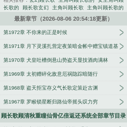
相关推荐：
玄幻顾长歌
主角叫顾长歌的
女主角叫顾
心创作的都市小说类小说。
长歌的
顾长歌玄幻
主角叫顾长歌
主角叫顾长歌的
玄幻
顾长歌顾清秋重瞳仙骨亿倍返还系统笔趣阁 炒
最新章节（2026-08-06 20:54:18更新）
麦片
顾长歌顾仙儿在线阅读
顾长歌顾清秋重瞳仙骨
亿倍返还系统 炒麦片
主角顾长歌
天命大反派顾长
第1972章 不你来的正是时候
歌在哪里看
顾长歌穿越
女主角顾长歌的
顾长歌顾
清秋重瞳仙骨亿倍返还系统短剧
顾长歌顾清秋重瞳
第1971章 月下灵溪扎营定夜策暗金帐中赠宝镇道基
仙骨亿倍返还系统 有声
主角叫顾长青的玄幻
主角
第1970章 犬皇吐槽倒悬山势盗天显技酒肉满林
顾长歌的
女主叫顾长歌的重生
顾长歌免费阅读
男
主叫顾长歌
男主顾长歌
顾长歌顾清秋重瞳仙骨亿倍
第1969章 太初赠碎化敌意厄祸隐踪暗随行
返还系统书名
顾长歌顾清秋重瞳仙骨亿倍返还系统
几个女主
顾清歌的重生
女主叫顾长歌
顾长歌全文
第1968章 盗天拒宝存义气长歌定策赴古渊
免费阅读
顾长歌和顾仙儿的
重生主角顾长歌
女主
顾长歌
顾长歌顾清秋重瞳仙骨亿倍返还系统动画
女
第1967章 罗睺锁星断归路仙帝摇头叹力穷
主顾长歌重生的现代
顾长歌是谁
女主顾长歌的
玄
幻主角顾长歌
顾长歌顾清秋重瞳仙骨亿倍返还系统
顾长歌顾清秋重瞳仙骨亿倍返还系统全部章节目录
最新章节
顾长歌顾清秋重瞳仙骨亿倍返还系统笔趣