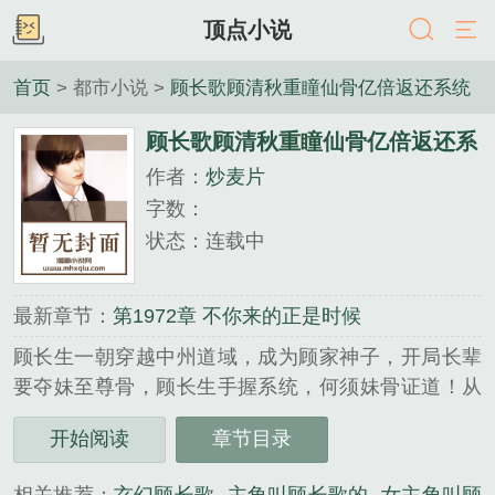
顶点小说
首页
> 都市小说 >
顾长歌顾清秋重瞳仙骨亿倍返还系统
顾长歌顾清秋重瞳仙骨亿倍返还系
作者：
炒麦片
统
字数：
状态：连载中
最新章节：
第1972章 不你来的正是时候
顾长生一朝穿越中州道域，成为顾家神子，开局长辈
要夺妹至尊骨，顾长生手握系统，何须妹骨证道！从
此，顾长生成为三千道域唯一的长生者！玄幻长生神
开始阅读
章节目录
子，何须妹骨证道！...
《顾长歌顾清秋重瞳仙骨亿倍返还系统》是炒麦片精