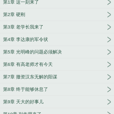
第1章 这一刻来了
很久了
仙侠大反派，我被仙子包围了！
哨向：从万
人嫌苟成万人迷
我在妖魔世界拾取技能碎片
我真不
第2章 硬刚
是隐世高人，我只是个种地的
李三阳兰若音买醉遇
跳楼校花命运从此不同
凝气境如履薄冰，金丹期重
第3章 老学长我来了
拳出击
开局被火影针对，非逼我娶纲手？
末日列
车，我靠囤货亿点点杀疯了
60天后的景色
第4章 李达康的军令状
第5章 光明峰的问题必须解决
第6章 有高老师才有今天
第7章 撤资汉东无解的阳谋
第8章 终于能够休息了
第9章 天大的好事儿