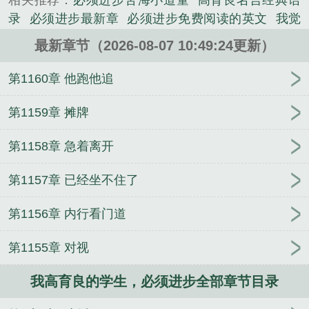
相关推荐：
必须进步苦海小道童
高育良名言经典语
《我高育良的学生，必须进步》是苦海小道童精心创
录
必须进步最新章
必须进步免费阅读的英文
我觉
作的都市小说类小说。
得高育良挺好的
高育良说的名言
高育良最得意的学
最新章节（2026-08-07 10:49:24更新）
生
高育良是有魅力的
必须进步免费阅读
高育良最
出名的台词
必须进步的句子
高育良经典语录合集
第1160章 他跑他追
必须进步的英文
高育良的学生有哪些
必须进步大结
局
必须进步txt
我高育良的学生必须进步
必须进步
第1159章 摊牌
最新章节
必须进步免费
我高育良的学生必须进步免
第1158章 急着离开
费阅读
必须进步作者苦海小道童
必须进步 苦海小
道童免费阅读
我高育良的学生必须进步的背景与工
第1157章 已经坐不住了
作目标
我高育良的学生必须进步全文阅读
必须进
步
我高育良的学生
谁让他进剑宗的！
抗战之潜伏
第1156章 内行看门道
成鬼子将军
重生98年，获得一元秒杀系统
天刀耀
世，侠义长存
上错坟，娶错妻，半夜三更鬼敲门
重
第1155章 对视
生换嫁，短命太子他长命百岁了
斩神：开局在苍南
市混日子
逆光谍影
吾与皇座之上，万年又万年
开
我高育良的学生，必须进步全部章节目录
局剑落南海，我布局天下九洲
少帅，苏小姐不爱你