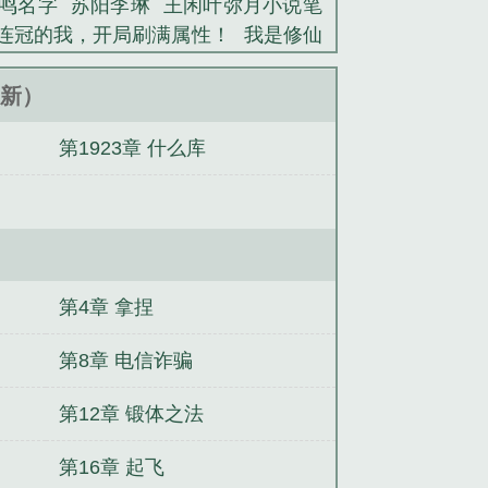
鸣名字
苏阳李琳
王闲叶弥月小说笔
连冠的我，开局刷满属性！
我是修仙
阳朱涛小说结局
成了举人家的恶毒夫
了超凡时代
被偏执万人迷O盯上了
谁
7更新）
遇到高冷校花武馆按摩结局
万般特质
第1923章 什么库
第4章 拿捏
第8章 电信诈骗
第12章 锻体之法
第16章 起飞