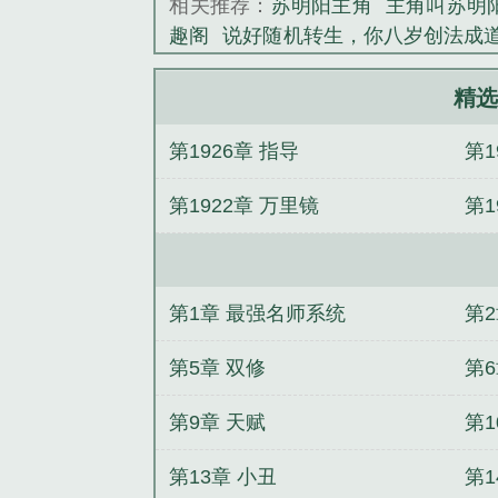
相关推荐：
苏明阳主角
主角叫苏明
趣阁
说好随机转生，你八岁创法成
不是休闲！
精选王闲叶弥月
王者
郎
全民求生：从升华宝箱开始
精
精选
在饥荒里打咒灵啊
苏阳朱涛小说让
第1926章 指导
第1
加身，我终将成为不朽
陈怀安李清
第1922章 万里镜
第1
第1章 最强名师系统
第
第5章 双修
第6
第9章 天赋
第1
第13章 小丑
第1