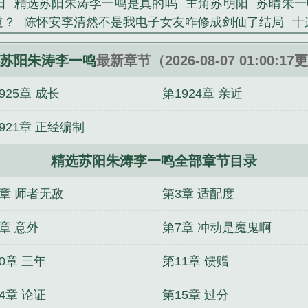
阳
精选苏阳朱涛李一鸣是真的吗
主角苏明阳
苏晴朱一
道？
陈怀安李清然不是我电子女友咋修成剑仙了结局
十
峡谷之兔身逆袭
完蛋，我来到自己写的垃圾书里了
苏
选陈怀安李清然
到点了，我该戴上蝙蝠头套了
我缔造
苏阳朱涛李一鸣
最新章节（2026-08-07 01:00:1
你代管弟子们怎么都逆天了笔趣阁
王闲叶弥月重生开局
925章 成长
第1924章 亲近
然小说笔趣阁
921章 正经编制
精选苏阳朱涛李一鸣全部章节目录
2章 师者无敌
第3章 适配度
章 意外
第7章 冲动是魔鬼啊
0章 三年
第11章 馈赠
4章 论证
第15章 过分