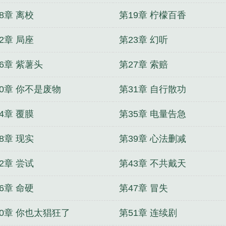
8章 离校
第19章 柠檬百香
2章 局座
第23章 幻听
6章 紫薯头
第27章 索赔
30章 你不是废物
第31章 自行散功
4章 覆膜
第35章 电量告急
8章 现实
第39章 心法删减
2章 尝试
第43章 不共戴天
6章 命硬
第47章 冒失
50章 你也太猖狂了
第51章 连续剧