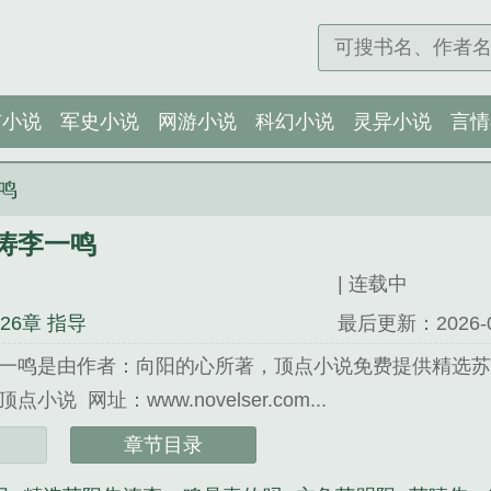
市小说
军史小说
网游小说
科幻小说
灵异小说
言情
鸣
涛李一鸣
| 连载中
926章 指导
最后更新：2026-08-
一鸣是由作者：向阳的心所著，顶点小说免费提供精选
说 网址：www.novelser.com...
李一鸣》是向阳的心精心创作的军史小说类小说。
章节目录