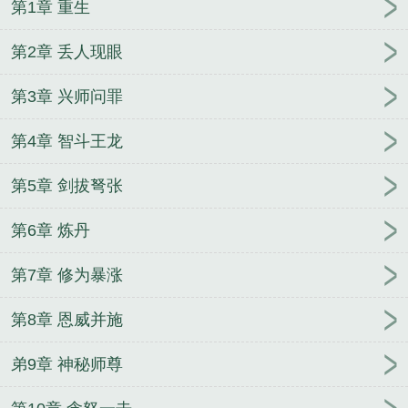
第1章 重生
多
开局抱丹修为推演百年国运
主角丹田被废的
玄
幻开局炼丹无敌
我靠炼丹杀疯了 码字养猫
推演百
第2章 丢人现眼
年国运
主角第一章丹田被废逐出师门
开局丹田破
碎
我靠炼丹杀疯了主角老婆
主角丹田被废逐出师
第3章 兴师问罪
门
推演百年国运最
我靠炼丹杀疯了 第240章
我靠
炼丹杀疯了 第187章
我靠炼丹杀疯了无弹窗
开局丹
第4章 智斗王龙
田被废我靠炼丹杀疯了笔趣阁
我在丹田开辟洪荒
主
角丹田被废逐出师门又恢复
主角第一章丹田被废逐
第5章 剑拔弩张
出师门主角叫叶
我靠炼丹杀疯了里有多少个境界
我
第6章 炼丹
靠炼丹杀疯了原书名叫什么
我靠炼丹杀疯了TXT
我
靠炼丹杀疯了第1024章
我靠炼丹杀疯了在线阅读
主
第7章 修为暴涨
角陈南朱可人都市自在神医
错位宠爱
主角秦震陈艳
岚青云逍遥路
大蛇丸在海贼的快乐生活
主角江帆乔
第8章 恩威并施
倩茹全集阅读
梦回西晋娶女帝
宿主他被系统看上
了
主角林美玉小勇全集阅读
穿越到山里闷声发大
弟9章 神秘师尊
财
霍格沃兹：谁巫师决斗用撬棍啊？
修仙从复制开
始
主角陈南朱可人全集阅读
修仙：记录美好生活