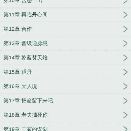
第10章 含怒一击
陈南朱可人笔趣阁无弹窗
主角林美玉小勇风流往事
原神：从被北斗捡到开始
主角江帆乔倩茹偷香
江帆
第11章 再临丹心阁
乔倩茹笔趣阁无弹窗
主角秦震陈艳岚全集阅读
秦震
第12章 合作
陈艳岚笔趣阁无弹窗
第13章 晋级通脉境
第14章 乾蓝焚天焰
第15章 赠丹
第16章 天人境
第17章 把命留下来吧
第18章 老夫抽死你
第19章 王家的谋划