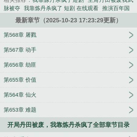
相关推荐：
我靠炼丹杀疯了短剧
主角丹田被废我武
碎山河，破万法，败尽天骄！从人人唾弃的废物，到
脉被夺
我靠炼丹杀疯了 短剧 在线观看
推演百年国
举世震颤的至尊，顾渊踏出的每一步，...
我靠炼丹杀疯了3Q
我靠炼丹杀疯了书评
主角在丹
《开局丹田被废，我靠炼丹杀疯了》是码字养猫精心
最新章节（2025-10-23 17:23:29更新）
田开辟世界的
我靠炼丹杀疯了txt
我靠炼丹杀疯了动
创作的玄幻修真类小说。
漫
玄幻主角开篇丹田被废
主角丹田被废
我靠炼丹
第568章 屠戮
杀疯了.txt
我靠炼丹杀疯了百度
我靠炼丹杀疯了等
级划分
开局成抱丹地仙
玄幻开局丹道天赋全满
开
第567章 动手
局成为抱丹地仙
我靠炼丹杀疯了 纵横
主角第一章
第656章 劫匪
丹田被废逐出家门
玄幻开局我得丹田有点多
开局丹
田被废我靠炼丹杀疯了
开局丹田被废我靠炼丹杀疯
第655章 价值
了免费听书
主角丹田被废之后捡到一把剑
开局抱丹
修为 推演百年国运
主角丹田被废离开家族
我靠炼
第564章 仙火
丹杀疯了评价
我靠炼丹杀疯了最新章节
开局成为抱
丹地仙 推演百年国运
推演百年国运免费
得到仙火
第653章 难题
我靠炼丹杀疯了笔趣阁
玄幻开局我的丹田有点多
开
局丹田被废我靠炼丹杀疯了顾渊 免费
我靠炼丹杀疯
开局丹田被废，我靠炼丹杀疯了全部章节目录
了 笔趣阁
我靠炼丹杀疯了1022
开局我的丹田有点