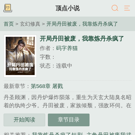
顶点小说
首页
> 玄幻修真 >
开局丹田被废，我靠炼丹杀疯了
开局丹田被废，我靠炼丹杀疯了
作者：
码字养猫
字数：
状态：连载中
最新章节：
第568章 屠戮
丹圣顾渊，因丹炉爆炸陨落，重生为天玄大陆臭名昭
着的纨绔少爷。丹田被废，家族倾颓，强敌环伺。在
这以武为尊的世界，弱者连苟活的资格都没有！既然
开始阅读
章节目录
重活一世，我便以丹道通神，以武道镇天！左手无上
丹术，炼天地为炉，逆生死，夺造化右手无敌战技，