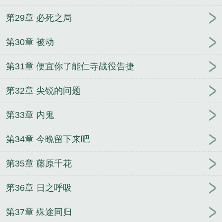
第29章 必死之局
第30章 被动
第31章 便宜你了能仁寺战役告捷
第32章 尖锐的问题
第33章 内鬼
第34章 今晚留下来吧
第35章 藤原千花
第36章 日之呼吸
第37章 殊途同归