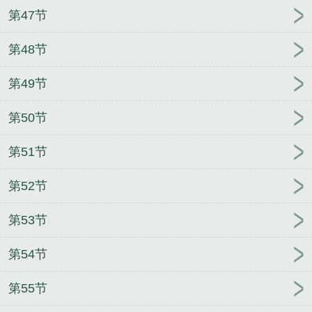
第47节
第48节
第49节
第50节
第51节
第52节
第53节
第54节
第55节