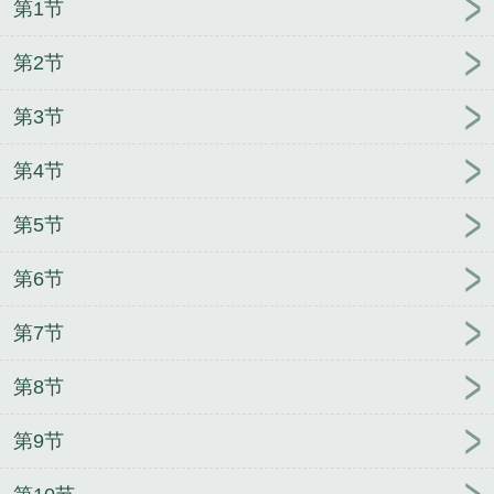
第1节
讲了什么
人美为患卫琮回来了么
人美为患txt
人美
为患女主第几章被男主发现
人美为患txt百度
人美为
第2节
患结局
人美为患番外篇在线阅读
人美为患 男主
人
美为患55章和谐内容是什么
美人为饵
人美为患by朵
第3节
朵舞
人美为患谢宣番外
人美为患男主洁吗
人美为
患谢宣喜欢谁
人美为患by朵朵舞txt
人美为患在线阅
第4节
读
人美为患 txt
人美为患沈离笔趣阁
人美为患朵朵
舞结局
人美为患番外篇2大结局
人美为患番外免费
第5节
阅读
美人为陷是什么意思
美人为赏
人美为患无删
第6节
减笔趣阁
人美为患朵朵舞番外篇
人美为患 作者朵
朵舞
人美为患朵朵舞好看吗
人美为患番外
人美为
第7节
患讲的是什么
人美为患和谐部分截图
人美为患谢宣
结局如何
人美为患番外篇内容概括
人美为患好看
第8节
吗
美人为患屋里的星星
人美为患谢宣有没有爱过女
主
人美为患百度朵朵舞
人美为患txt链接
人美为患
第9节
谢宣番外篇
人美为患TXT全文
里仁为美
人美为患
无删减版
人美为患 晋江
人美为患男主
美人为祸免