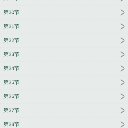
第20节
第21节
第22节
第23节
第24节
第25节
第26节
第27节
第28节