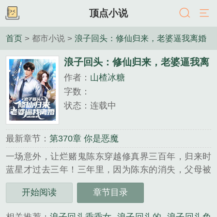
顶点小说
首页
> 都市小说 >
浪子回头：修仙归来，老婆逼我离婚
浪子回头：修仙归来，老婆逼我离
作者：
山楂冰糖
婚
字数：
状态：连载中
最新章节：
第370章 你是恶魔
一场意外，让烂赌鬼陈东穿越修真界三百年，归来时
蓝星才过去三年！三年里，因为陈东的消失，父母被
逼债，妹妹为还债放弃学业，貌美如花的老婆被欺
开始阅读
章节目录
辱！如今，陈东归来！蓝星上多了一位修仙者！武道
宗师？无所谓！你们对修仙者的力量一无所知！...