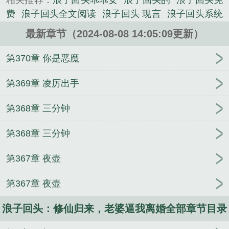
相关推荐：
浪子回头乖乖女
浪子回头的
浪子回头免
《浪子回头：修仙归来，老婆逼我离婚》是山楂冰糖
费
浪子回头全文阅读
浪子回头 现言
浪子回头系统
精心创作的都市小说类小说。
bu
浪子回头全文
浪子回头的言情
浪子回头系统晋
最新章节（2024-08-08 14:05:09更新）
江
浪子回头重生
浪子回头宠哭离婚老婆最新章节更
新
浪子回头宠哭离婚老婆全集
浪子回头言情
修仙
第370章 你是恶魔
归来老婆孩子最新更新
浪子回头系统gl
浪子回头经
典
浪子回头全文免费阅读
浪子回头系统林澜
浪子
第369章 凌厉出手
回头现言
我在诡楼当包租婆
皇后别回头，是陛下让
第368章 三分钟
臣来的
快穿：都当咸鱼发疯了，谁打工啊
星际之女
主她只想打怪
我，词爹曲皇，你拿我当牛马！
红尘
第368章 三分钟
天子
快穿：病娇大佬太粘人
重生87：媳妇，咱先别
死好不好？
吃我一剑
末世天灾，重生后我嘎嘎乱
第367章 夜壶
杀
六零糙汉被末世女王轻松拿捏
快穿：大佬他过分
黏人
穿越星际之引领农业复兴
异界敌人皆我真菌养
第367章 夜壶
料
逼我搞事业是吧？
快穿：当万人迷拿了炮灰女配
剧本
禅影侠踪
星际采集工
被网恋对象骗去星际捡
浪子回头：修仙归来，老婆逼我离婚全部章节目录
垃圾
快穿：全位面跪求疯批宿主做个人