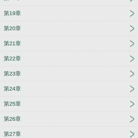
第19章
第20章
第21章
第22章
第23章
第24章
第25章
第26章
第27章