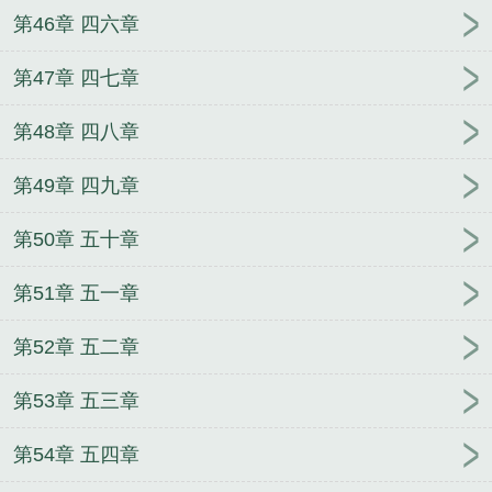
第46章 四六章
第47章 四七章
第48章 四八章
第49章 四九章
第50章 五十章
第51章 五一章
第52章 五二章
第53章 五三章
第54章 五四章