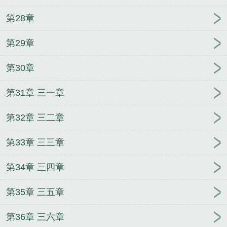
第28章
第29章
第30章
第31章 三一章
第32章 三二章
第33章 三三章
第34章 三四章
第35章 三五章
第36章 三六章