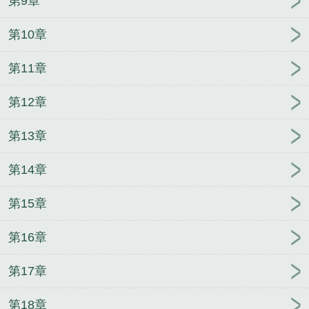
第9章
饭人
第10章
第11章
第12章
第13章
第14章
第15章
第16章
第17章
第18章