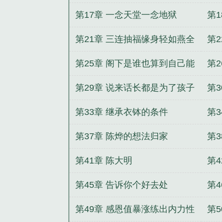
第17章 一念天堂一念地狱
第
第21章 三连抽福缘身轻如燕全
第
面发展
第25章 阁下是谁也算到自己能
第2
活
第29章 说来话长都是为了孩子
第
式
第33章 继承衣钵的条件
第3
第37章 陈烨的想法归家
第
雨
第41章 陈大明
第
来
第45章 告诉你个好去处
第
建
第49章 感恩值暴涨练出内力性
第