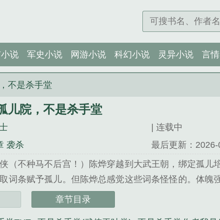
市小说
军史小说
网游小说
科幻小说
灵异小说
言情
，不是杀手堂
孤儿院，不是杀手堂
士
| 连载中
章 袭杀
最后更新：2026-02-
侠（不种马不后宫！）陈烨穿越到大武王朝，绑定孤儿
取词条赋予孤儿。但陈烨总感觉这些词条怪怪的。体魄
衣物等生活技能天赋增强机括手上技法天赋大大增强毅
章节目录
取到的事物将伴随一生但...