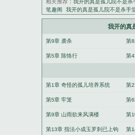
相关推荐：
我开的真是孤儿院不是杀手
《我开的真是孤
笔趣阁
我开的真是孤儿院不是杀手
分
不是杀手堂动画
不是杀手堂百
免费
不是杀手堂TXT全篇
我开的真
我开的真
儿院不是杀手堂百度百科
我开的真
第9章 袭杀
第
免费
不是杀手堂第二季
不是杀手堂
介
我开的真是孤儿院
不是杀手堂哥
第5章 陈恪行
第
不是杀手堂 百科
不是杀手堂TXT
要锁死
玄幻：新婚第一天，奖励至
遇害，我被老婆养尸
迟来深情比草
稀有雌性，被大佬们追着宠
民间风
第1章 奇怪的孤儿培养系统
第
宙
我的命运我做主
灵
第5章 牢笼
第
吧
第9章 山雨欲来风满楼
第
第13章 指法小成玉罗刹已上钩
第