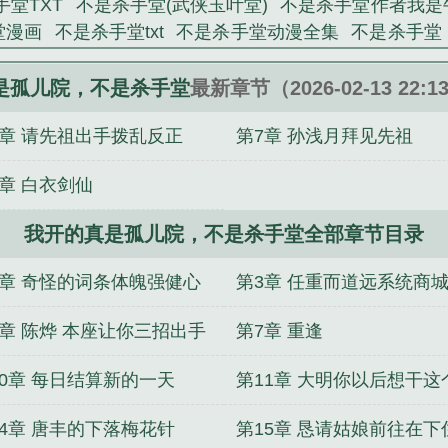
堂TXT
不是杀手堂(武侠玉叶堂)
不是杀手堂作者我是
儿院，不是杀手堂》是我是牛战士精心创作的玄幻修真
堂漫画
不是杀手堂txt
不是杀手堂动漫全集
不是杀手堂
科
不是杀手堂 在线阅读
不是杀手堂类别
不是杀手堂百
是孤儿院不是杀手堂女主
不是杀手堂弟
不是杀手堂沙
是孤儿院，不是杀手堂
最新章节（2026-02-13 22:1
是孤儿院不是杀手堂境界
我开的真是孤儿院不是杀手堂
8章 请先祖出手拨乱反正
第7章 孙浅月拜见先祖
!
不是杀手堂短剧
我开的真是孤儿院不是杀手堂百度
不是杀手堂境界划分
不是杀手堂妹
我开的真是孤儿
4章 白衣剑仙
不是杀手堂乐文
不是杀手堂(1-798)
不是杀手堂动漫全
尊骨
失去记忆后的世界
网游城市：圆海城
我和我的傻
我开的真是孤儿院，不是杀手堂全部章节目录
贱，我叛出家你哭啥
神龙诀之九龙剑诀
长城守望：副本序
水师从破除邪术开始
东北匪事
大佬拿了人渣剧本
汉唐
2章 奇怪的词条体魄强健心
第3章 任重而道远系统商
手巧
6章 陈烨 本座让你三招出手
第7章 重逢
10章 每日结算新的一天
第11章 大明你以后想干这
14章 唐丰的下落梅花针
第15章 恳请姑娘前往在下