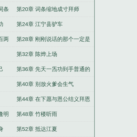
词条
第20章 词条缩地成寸拜师
功
第24章 江宁县驴车
百两
第28章 刚刚说话的那个一定是
个美人
第32章 陈烨上场
己
第36章 先天一炁功到手普通的
中年人
第40章 别放火爹会生气
第44章 在下愿与恩公结义拜恩
公为兄长
逢明
第48章 竹楼听雨
身
第52章 抵达江夏