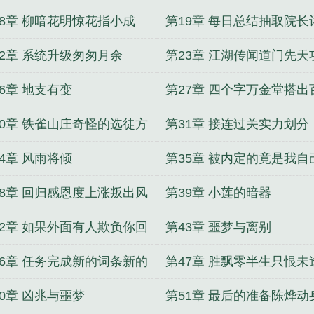
畅谈一番
18章 柳暗花明惊花指小成
第19章 每日总结抽取院长
22章 系统升级匆匆月余
第23章 江湖传闻道门先天
6章 地支有变
第27章 四个字万金堂搭出
黄金
30章 铁雀山庄奇怪的选徒方
第31章 接连过关实力划分
4章 风雨将倾
第35章 被内定的竟是我自
38章 回归感恩度上涨叛出风
第39章 小莲的暗器
楼
42章 如果外面有人欺负你回
第43章 噩梦与离别
院长给你出头
46章 任务完成新的词条新的
第47章 胜飘零半生只恨未
筑
主
50章 凶兆与噩梦
第51章 最后的准备陈烨动