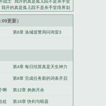
牛战士
我开的真是孤儿院不是杀手堂
类小说。
我开的真是孤儿院不是杀手堂境界划
度百科
我开的真是孤儿院不是杀手堂
雕动画片免费观看全集
我开的真是孤
3:09更新）
不是杀手堂免费版
不是杀手堂 全集
第6章 洛城巡警局问询室3
不是杀手堂 我是牛战士
不是杀手堂简
院不是杀手堂全集
不是杀手堂笔趣阁
白夜挽歌
快穿：深情男二跑路，你俩
子魔尊
综漫：碎魂漂泊
新婚夜撞邪
列001
医武狂婿
梦溪笔录
穿成超
匈三国争霸
一统兽族后，反攻诸天宇
城
第4章 每日结算真是天生神力
第8章 完成任务新的词条开启
书屋
个啊
第12章 匆匆月余
住处
第16章 快剑与暗器