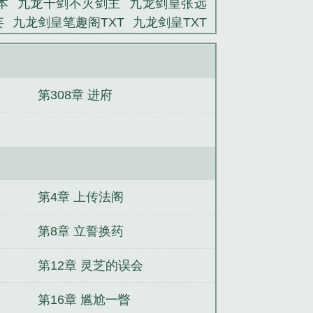
本
九龙千剑不灭剑主
九龙剑皇张远
妄
九龙剑皇笔趣阁TXT
九龙剑皇TXT
影九龙神剑
九龙神剑图片
九龙剑皇八
道
万古神尊
秦天夏暖暖
天王赘婿
渊叶沉鱼
不朽炎帝
晏长风裴修
叶天
第308章 进府
青雪
我的御灵来自华夏
第4章 上传法阁
第8章 立誓换药
第12章 灵芝的误会
第16章 尴尬一瞥