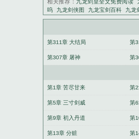
相关推荐：
九龙剑皇全文免费阅读
呜
九龙剑侠图
九龙宝剑百科
九龙
全本最新章节列表
九龙神剑双面貌
二中文
九龙剑皇百度百科
九龙魔
叶南林清柔
林尘柳嫣然
十方乱世
第311章 大结局
第3
策肖倾城
万古帝婿
玄幻：我，反派
第307章 屠神
第3
第1章 苦尽甘来
第
第5章 三寸剑威
第
第9章 初入丹道
第1
第13章 分赃
第1