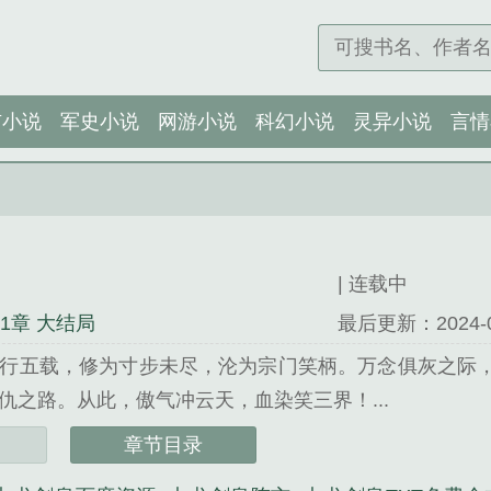
市小说
军史小说
网游小说
科幻小说
灵异小说
言情
| 连载中
11章 大结局
最后更新：2024-04-
行五载，修为寸步未尽，沦为宗门笑柄。万念俱灰之际
仇之路。从此，傲气冲云天，血染笑三界！...
棒杀精心创作的玄幻修真类小说。
章节目录