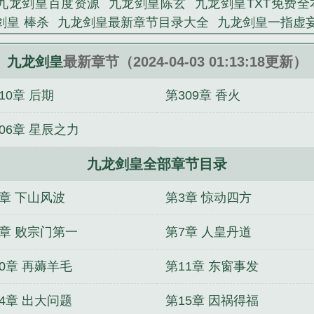
九龙剑皇百度资源
九龙剑皇陈玄
九龙剑皇TXT免费全
剑皇 棒杀
九龙剑皇最新章节目录大全
九龙剑皇一指虚
九龙神剑电影名字
九龙剑皇笔趣阁
九龙剑皇TXT
电
剑
万族入侵：我率亿万妖兽镇后方
苟在修真世界
李远
九龙剑皇
最新章节（2024-04-03 01:13:18更新）
，人间武圣！
长生不死的我只练禁术
万界大强盗
萧临
10章 后期
第309章 香火
宗主打压气运之子
消失三天：修炼至元婴归来
叶扬沈
06章 星辰之力
九龙剑皇全部章节目录
2章 下山风波
第3章 惊动四方
6章 败宗门第一
第7章 人皇丹道
0章 再薅羊毛
第11章 东窗事发
4章 出大问题
第15章 因祸得福