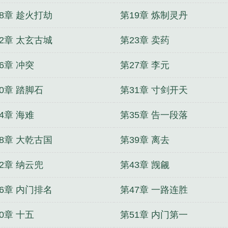
8章 趁火打劫
第19章 炼制灵丹
2章 太玄古城
第23章 卖药
6章 冲突
第27章 李元
0章 踏脚石
第31章 寸剑开天
4章 海难
第35章 告一段落
8章 大乾古国
第39章 离去
2章 纳云兜
第43章 觊觎
6章 内门排名
第47章 一路连胜
0章 十五
第51章 内门第一