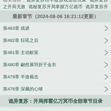
相关推荐：
诡异复苏转手做游戏送给玩家
诡异复苏
之开局无敌
诡秘复苏开局掌握万亿诡币
诡异复苏开
局零元购
诡异复苏开局一座锁妖塔
诡异复苏开局挥
最新章节（2024-08-06 16:21:12更新）
霍亿万冥币
诡异复苏开局激活射手座
诡异复苏开局
亿万冥币漫画完整版
诡异复苏开局挥霍亿万冥币 博
第483章 戏谑
皓
诡秘复苏开局掌握万亿冥币
诡秘复苏开局掌握万
亿诡币漫画
诡异复苏开局掌握0元购免费231
诡异复
第482章 狂吼之后
苏开局掌握万亿诡币漫画
诡异复苏开局窃取恐惧本
第481章 主动献策
源
诡秘复苏开局掌握万亿诡币动漫在线
诡异复苏开
局拥有亿万冥币动漫在线观看
诡秘复苏开局掌握万
第480章 翩然展羽折于金衣
亿诡币免费观看
诡异复苏开局成为诡商人
诡异复苏
开局一枚青铜戒指
诡异复苏开局掌握亿万鬼币
药尚
第479章 半途截击
天
佳人难以良人配
末世小果农
许思思的不定时发
疯日常
帝国传与抗击恶魔
醉囚的诗文杂言
天野长
第478章 深藏的心绪
歌
宝可梦：重生小智，只想弥补遗憾
不悔修仙录
穿越马
她的夜莺
创世天阿战纪
福气满满小厨娘
诡异复苏：开局挥霍亿万冥币全部章节目录
官路之谁与争锋
最强系统仙帝
全宇宙我只喜欢你