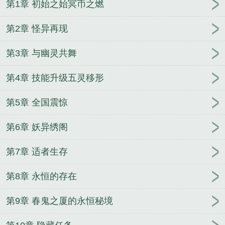
第1章 初始之始冥币之燃
权女嫡谋
名侦探柯南之樱花下的约定
异域之星球领
主
盗馆
第2章 怪异再现
第3章 与幽灵共舞
第4章 技能升级五灵移形
第5章 全国震惊
第6章 妖异绣阁
第7章 适者生存
第8章 永恒的存在
第9章 春鬼之厦的永恒秘境