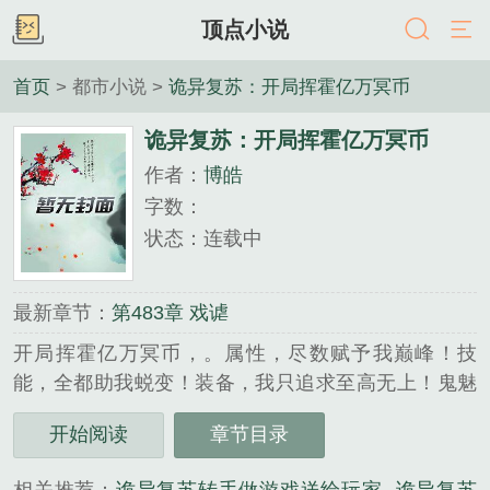
顶点小说
首页
> 都市小说 >
诡异复苏：开局挥霍亿万冥币
诡异复苏：开局挥霍亿万冥币
作者：
博皓
字数：
状态：连载中
最新章节：
第483章 戏谑
开局挥霍亿万冥币，。属性，尽数赋予我巅峰！技
能，全都助我蜕变！装备，我只追求至高无上！鬼魅
福祉世间罕有？抱歉，在下拥有亿万！...
开始阅读
章节目录
《诡异复苏：开局挥霍亿万冥币》是博皓精心创作的
都市小说类小说。