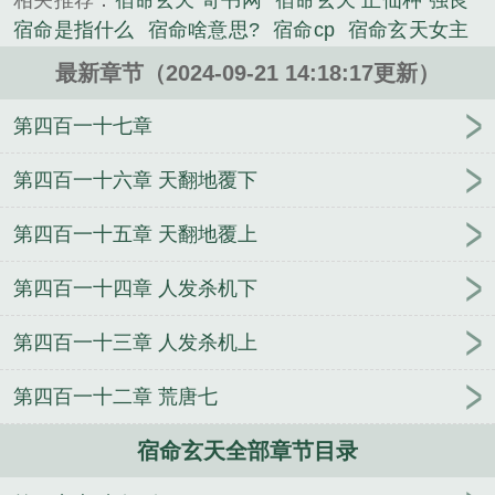
相关推荐：
宿命玄天 奇书网
宿命玄天 正仙种 强良
地高呼！北方真武玄天上帝！北方真武玄天上帝！！
宿命是指什么
宿命啥意思?
宿命cp
宿命玄天女主
北方真武玄天上帝！！！...
宿命论是不是玄学吗
宿命玄天txt
宿命en
宿命与天
《宿命玄天》是羲和君精心创作的玄幻修真类小说。
最新章节（2024-09-21 14:18:17更新）
命
宿命怎么解释
宿命玄天讲的什么
宿命玄天有女
主吗
宿命宿命
宿命值是什么
宿命出处
宿命有什
第四百一十七章
么用
宿命 什么意思
宿命到底是什么
宿命论是真的
吗
宿命是什么意思呀
宿命怎么解释啊
宿命玄天 羲
第四百一十六章 天翻地覆下
和君
宿命主角
宿命诀
宿命玄天剧透
宿命玄天有
第四百一十五章 天翻地覆上
女啊
宿命是不是天注定
宿命怎么样
宿命是什么意
思 是不好的吗
宿命玄天百度百科
宿命什么
宿命和
第四百一十四章 人发杀机下
天命
宿命简介
宿命啥意思
宿命玄天起点
宿命玄
幻
宿命Z
宿命是啥意思?
宿命指什么
宿命是什么
第四百一十三章 人发杀机上
何为宿命
从西游开始黑化诸天
超级学霸：从低调控
分开始！
诡秘之主同人：起床了，隐者
玄幻：开局
第四百一十二章 荒唐七
我有无数阵法
黄金渔庄
文弱书生一拳十万吨
大医
无双
帝师县尊
横推武道从密武世界开始
盘龙之天
宿命玄天全部章节目录
道酬勤
我的师父是神仙
拳之霸者
我真的不是纨绔