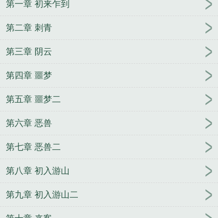
第一章 初来乍到
子弟啊
诡秘：灾祸
世界变成了游戏
史上最强皇
子
上门神医贵婿
万倍返现：大明星成了我的舔狗
第二章 刺青
原来我才是怪物
游龙戏唐
第三章 阴云
第四章 噩梦
第五章 噩梦二
第六章 恶兽
第七章 恶兽二
第八章 初入游山
第九章 初入游山二