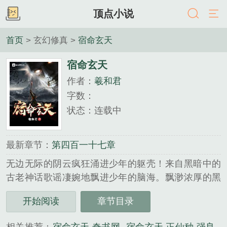
顶点小说
首页
> 玄幻修真 >
宿命玄天
宿命玄天
作者：
羲和君
字数：
状态：连载中
最新章节：
第四百一十七章
无边无际的阴云疯狂涌进少年的躯壳！来自黑暗中的
古老神话歌谣凄婉地飘进少年的脑海。飘渺浓厚的黑
色墨迹犹如鬼魅在他周身舞蹈。无数窃窃私语夹杂着
开始阅读
章节目录
高声欢呼，空冥中仿佛看见无数奇怪的生灵在朝他膜
拜。它们披着皮毛歌唱，它们踏着鼓点舞蹈，它们跪