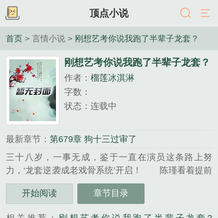
顶点小说
首页
> 言情小说 >
刚想艺考你说我跑了半辈子龙套？
刚想艺考你说我跑了半辈子龙套？
作者：
榴莲冰淇淋
字数：
状态：连载中
最新章节：
第679章 狗十三过审了
三十八岁，一事无成，鉴于一直在演员这条路上努
力，‘龙套逆袭成老戏骨系统’开启！ 陈瑾看着提前
20年开启的老戏骨系统，不禁感叹谁说这系统老啊，
开始阅读
章节目录
这系统太棒了！ 那接下来，我是考北电上戏呢，
还是中戏？…...