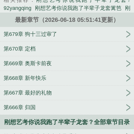
相关推荐：
刚想艺考你说我跑了半辈子龙套?
《刚想艺考你说我跑了半辈子龙套？》是榴莲冰淇淋
92yangqing
刚想艺考你说我跑了半辈子龙套篱笆
刚
精心创作的言情小说类小说。
想艺考你说我跑了半辈子龙套?篱笆好网站
刚想艺考
最新章节（2026-06-18 05:51:41更新）
你说我跑了半辈子龙套?TXT女生文学网
刚想艺考你
说我跑了半辈子龙套?全文免费阅读
艺考跑课是什么
第679章 狗十三过审了
意思
刚想艺考你说我跑了半辈子龙套笔趣阁
有人说
艺考生就是走捷径
刚想艺考你说我跑了半辈子龙套
第670章 定档
笔趣阁
刚想艺考你说我跑了半辈子龙套棉花糖网
刚
第669章 奥斯卡前夜
想艺考你说我跑了半辈子龙套?147
刚想艺考你说我
跑了半辈子龙套?txt
刚想艺考你说我跑了半辈子龙
第668章 新年快乐
套? 榴莲冰淇淋
刚想艺考你说我跑了半辈子龙套?免
费
刚想艺考你说我跑了半辈子龙套?TXT
刚想艺考
第667章 最好的礼物
你说我跑了半辈子龙套?篱笆
刚想艺考你说我跑了半
辈子龙套免费阅读
刚想艺考你说我跑了半辈子龙套?
第666章 归国
在线阅读
刚想艺考你说我跑了半辈子龙套txt
刚想艺
考你说我跑了半辈子龙套阅读
刚想艺考你说我跑了
刚想艺考你说我跑了半辈子龙套？全部章节目录
半辈子龙套?别名
刚想艺考你说我跑了半辈子龙套