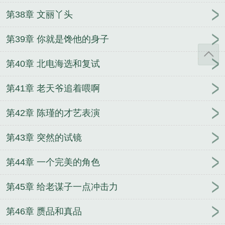
第38章 文丽丫头
第39章 你就是馋他的身子
第40章 北电海选和复试
第41章 老天爷追着喂啊
第42章 陈瑾的才艺表演
第43章 突然的试镜
第44章 一个完美的角色
第45章 给老谋子一点冲击力
第46章 赝品和真品