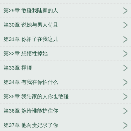
第29章 敢碰我陆家的人
第30章 说她与男人苟且
第31章 你裙子在我这儿
第32章 想牺牲掉她
第33章 撑腰
第34章 有我在你怕什么
第35章 我陆家的人你也敢碰
第36章 嫁给谁能护住你
第37章 他向贵妃求了你