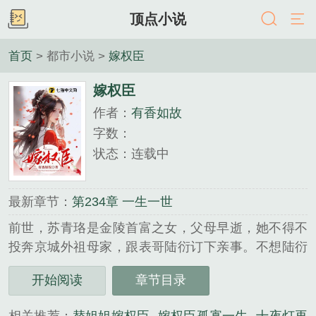
顶点小说
首页
> 都市小说 >
嫁权臣
嫁权臣
作者：
有香如故
字数：
状态：连载中
最新章节：
第234章 一生一世
前世，苏青珞是金陵首富之女，父母早逝，她不得不
投奔京城外祖母家，跟表哥陆衍订下亲事。不想陆衍
豢养外室，害得她一尸两命。这一世，苏青珞坚决同
开始阅读
章节目录
陆衍退婚，却被舅母逼迫嫁给无良混混。正当她不知
该如何是好时，首辅陆衡之却突然提议同她假成亲。