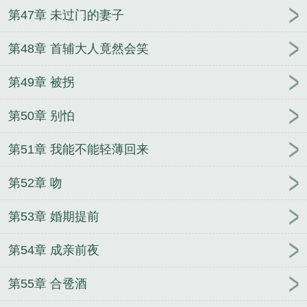
第47章 未过门的妻子
第48章 首辅大人竟然会笑
第49章 被拐
第50章 别怕
第51章 我能不能轻薄回来
第52章 吻
第53章 婚期提前
第54章 成亲前夜
第55章 合卺酒